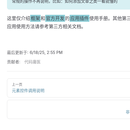
常规的操作不再说明，比如：如何添加文章之类一看就懂的
这里仅介绍
框架
和
官方开发
的
应用插件
使用手册。其他第
应用使用方法请参考第三方相关文档。
最后更新于:
6/18/25, 2:55 PM
贡献者:
代码庸医
上一页
元素控件调用说明
非