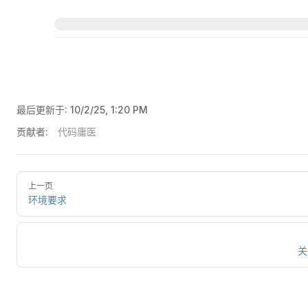
最后更新于:
10/2/25, 1:20 PM
贡献者:
代码庸医
上一页
环境要求
关